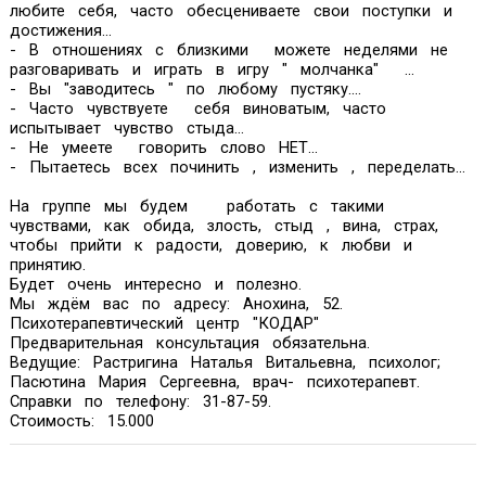
любите себя, часто обесцениваете свои поступки и
достижения...
- В отношениях с близкими можете неделями не
разговаривать и играть в игру " молчанка" ...
- Вы "заводитесь " по любому пустяку....
- Часто чувствуете себя виноватым, часто
испытывает чувство стыда…
- Не умеете говорить слово НЕТ...
- Пытаетесь всех починить , изменить , переделать...
На группе мы будем работать с такими
чувствами, как обида, злость, стыд , вина, страх,
чтобы прийти к радости, доверию, к любви и
принятию.
Будет очень интересно и полезно.
Мы ждём вас по адресу: Анохина, 52.
Психотерапевтический центр "КОДАР"
Предварительная консультация обязательна.
Ведущие: Растригина Наталья Витальевна, психолог;
Пасютина Мария Сергеевна, врач- психотерапевт.
Справки по телефону: 31-87-59.
Стоимость: 15.000